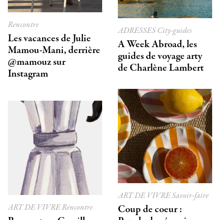
Rencontre
ADRESSES
City-guides
Les vacances de Julie
A Week Abroad, les
Mamou-Mani, derrière
guides de voyage arty
@mamouz sur
de Charlène Lambert
Instagram
ART DE VIVRE
Savoir-faire
ART DE VIVRE
Rencontre
Coup de coeur :