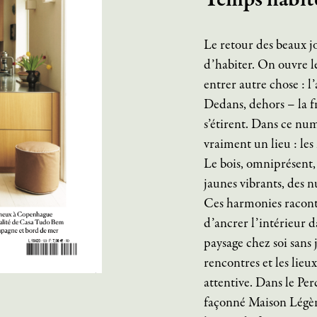
Temps habite
Le retour des beaux j
d’habiter. On ouvre les
entrer autre chose : l’a
Dedans, dehors – la fr
s’étirent. Dans ce nu
vraiment un lieu : les m
Le bois, omniprésent,
jaunes vibrants, des n
Ces harmonies raconte
d’ancrer l’intérieur 
paysage chez soi sans j
rencontres et les lieu
attentive. Dans le Pe
façonné Maison Légè