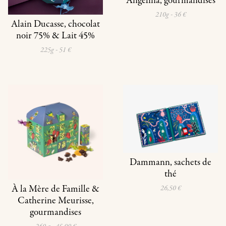
Angelina, gourmandises
210g - 36 €
Alain Ducasse, chocolat
noir 75% & Lait 45%
225g - 51 €
Dammann, sachets de
thé
À la Mère de Famille &
26,50 €
Catherine Meurisse,
gourmandises