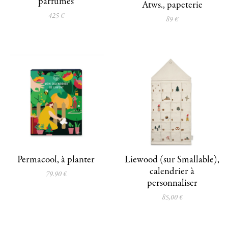
parfumés
Atws., papeterie
425 €
89 €
Permacool, à planter
Liewood (sur Smallable),
calendrier à
79.90 €
personnaliser
85,00 €