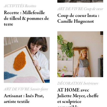
ACTIVITÉS
Recettes
ART DE VIVRE
Coup de cœur
Recette : Millefeuille
Coup de coeur Insta :
de tilleul & pommes de
Camille Huguenot
terre
DÉCORATION
Intérieurs
ART DE VIVRE
Savoir-faire
AT HOME avec
Artisanat : Inés Prat,
Juliette Meyer, cheffe
artiste textile
et sculptrice