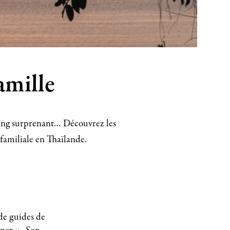
amille
ping surprenant… Découvrez les
 familiale en Thaïlande.
de guides de