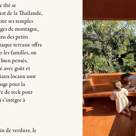
e thé se
st de la Thaïlande,
our ses temples
uges de montagne,
ns des petits
haque terrasse offre
 les familles, on
bien pensés,
é avec goût et
iaux locaux sont
ouge pour la
bre de teck pour
 s’intègre à
n de verdure, le