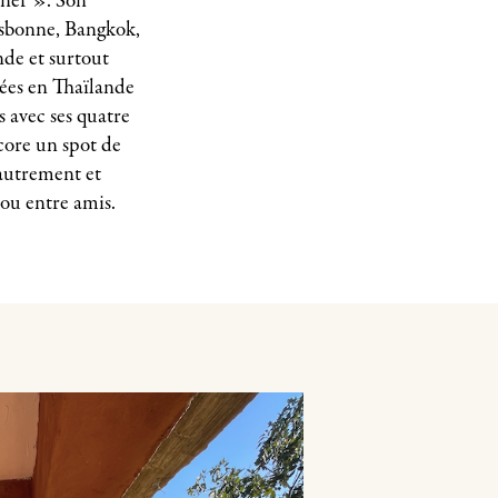
nner ». Son
isbonne, Bangkok,
nde et surtout
rées en Thaïlande
 avec ses quatre
core un spot de
autrement et
 ou entre amis.