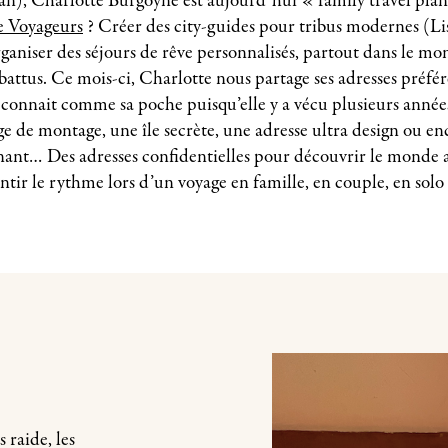
ran), Charlotte Burgoyne est aujourd’hui « family travel pla
le Voyageurs
? Créer des city-guides pour tribus modernes (L
ganiser des séjours de rêve personnalisés, partout dans le mo
 battus. Ce mois-ci, Charlotte nous partage ses adresses préfé
e connait comme sa poche puisqu’elle y a vécu plusieurs années
ge de montage, une île secrète, une adresse ultra design ou en
ant… Des adresses confidentielles pour découvrir le monde 
ntir le rythme lors d’un voyage en famille, en couple, en solo
 raide, les