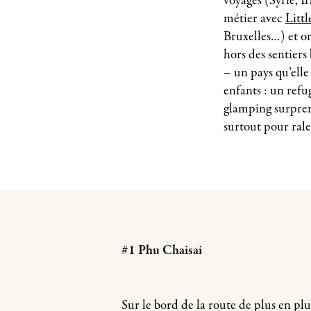
voyages (Syrie, I
métier avec
Litt
Bruxelles…) et or
hors des sentiers
– u
n pays qu’ell
enfants
: u
n refu
glamping surpren
surtout pour rale
#1 Phu Chaisai
Sur le bord de la route de plus en plus