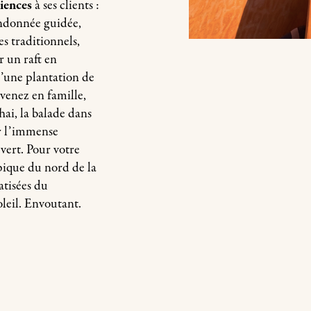
iences
à ses clients :
andonnée guidée,
es traditionnels,
r un raft en
d’une plantation de
venez en famille,
ai, la balade dans
r l’immense
 vert.
Pour votre
pique du nord de la
atisées du
leil. Envoutant.