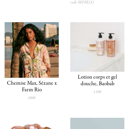
code MOM23)
Lotion corps et gel
Chemise Max, Sézane x
douche, Baobab
Farm Rio
110€
100€