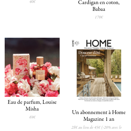
Cardigan en coton,
40€
Babaa
170€
Eau de parfum, Louise
Misha
Un abonnement à Home
69€
Magazine 1 an
28€ au lieu de 45€ (-20% avec le