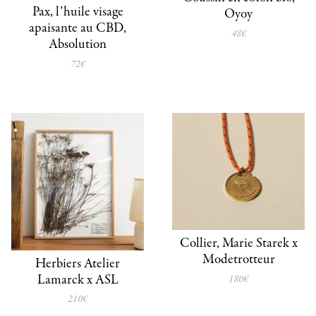
Pax, l’huile visage
Oyoy
apaisante au CBD,
48€
Absolution
72€
Collier, Marie Starek x
Modetrotteur
Herbiers Atelier
Lamarck x ASL
180€
210€