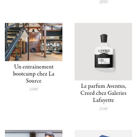
205€
Un entrainement
bootcamp chez La
Source
Le parfum Aventus,
250€
Creed chez Galeries
Lafayette
210€