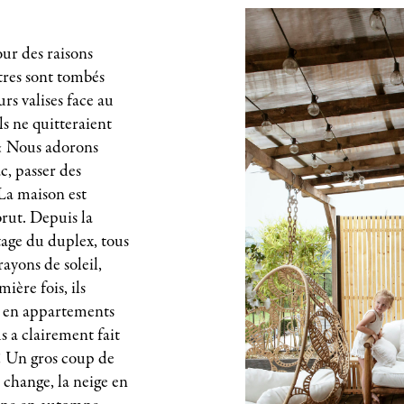
pour des raisons
res sont tombés
rs valises face au
s ne quitteraient
« Nous adorons
c, passer des
. La maison est
 brut. Depuis la
́tage du duplex, tous
rayons de soleil,
ère fois, ils
é en appartements
s a clairement fait
 ! Un gros coup de
e change, la neige en