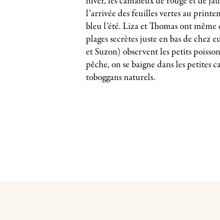
hiver, les camaïeux de rouge et de j
l’arrivée des feuilles vertes au print
bleu l’été. Liza et Thomas ont même
plages secrètes juste en bas de chez eu
et Suzon) observent les petits poisso
pêche, on se baigne dans les petites c
toboggans naturels.