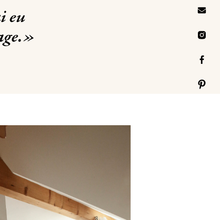
i eu
mage.»