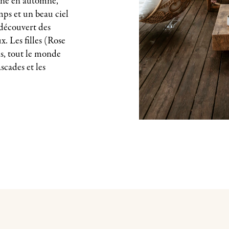
aune en automne,
emps et un beau ciel
 découvert des
x. Les filles (Rose
ns, tout le monde
ascades et les