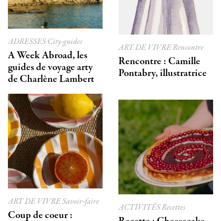
ADRESSES
City-guides
ART DE VIVRE
Rencontre
A Week Abroad, les
Rencontre : Camille
guides de voyage arty
Pontabry, illustratrice
de Charlène Lambert
ART DE VIVRE
Savoir-faire
ACTIVITÉS
Recettes
Coup de coeur :