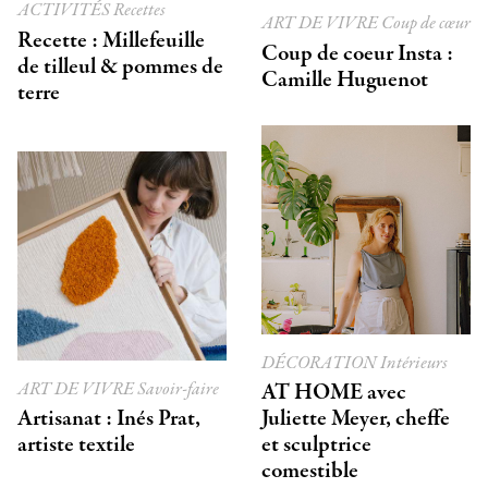
ACTIVITÉS
Recettes
ART DE VIVRE
Coup de cœur
Recette : Millefeuille
Coup de coeur Insta :
de tilleul & pommes de
Camille Huguenot
terre
DÉCORATION
Intérieurs
ART DE VIVRE
Savoir-faire
AT HOME avec
Artisanat : Inés Prat,
Juliette Meyer, cheffe
artiste textile
et sculptrice
comestible