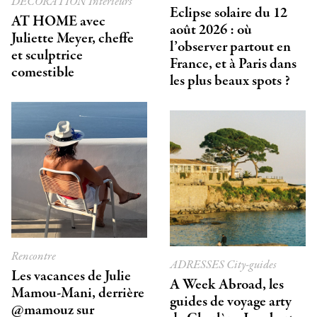
DÉCORATION
Intérieurs
Eclipse solaire du 12
AT HOME avec
août 2026 : où
Juliette Meyer, cheffe
l’observer partout en
et sculptrice
France, et à Paris dans
comestible
les plus beaux spots ?
Rencontre
ADRESSES
City-guides
Les vacances de Julie
A Week Abroad, les
Mamou-Mani, derrière
guides de voyage arty
@mamouz sur