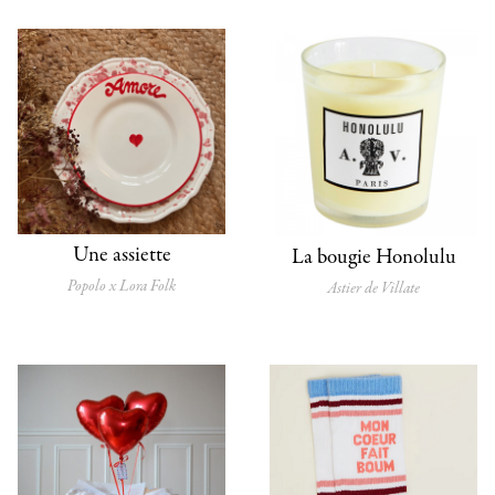
Une assiette
La bougie Honolulu
Popolo x Lora Folk
Astier de Villate