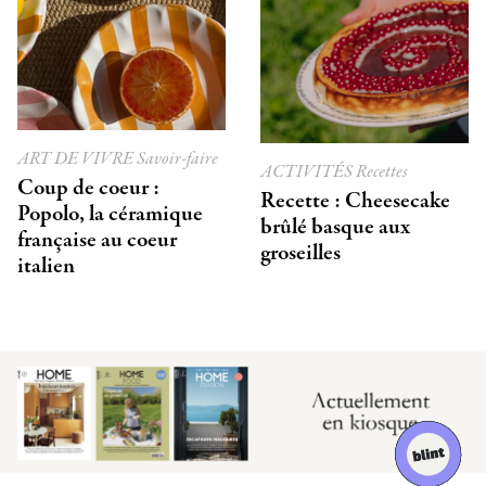
ART DE VIVRE
Savoir-faire
ACTIVITÉS
Recettes
Coup de coeur :
Recette : Cheesecake
Popolo, la céramique
brûlé basque aux
française au coeur
groseilles
italien