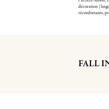
l’arrière-saison
décoration (linge
réconfortants, po
FALL I