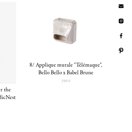
8/ Applique murale "Télémaque",
Bello Bello x Babel Brune
390 €
r the
dicNest