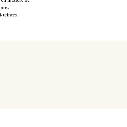
t en matière de
oires
-teintes.