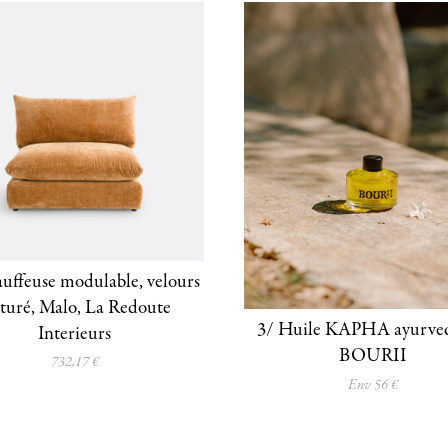
uffeuse modulable, velours
xturé, Malo, La Redoute
3/ Huile KAPHA ayurved
Interieurs
BOURII
732,17 €
Env 56 €