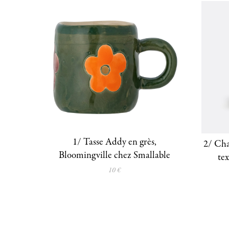
1/ Tasse Addy en grès,
2/ Cha
Bloomingville chez Smallable
te
10 €