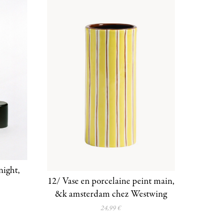
night,
12/ Vase en porcelaine peint main,
&k amsterdam chez Westwing
24,99 €