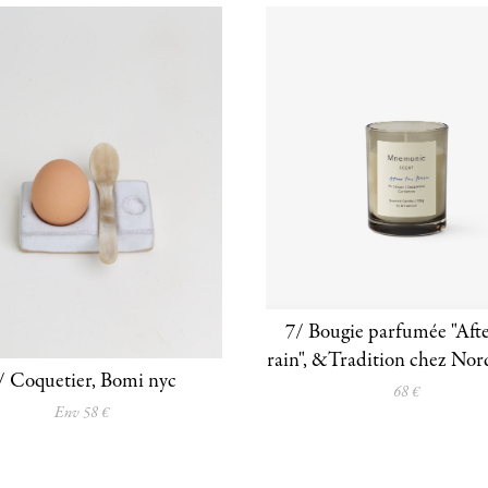
7/ Bougie parfumée "Afte
rain", &Tradition chez Nor
/ Coquetier, Bomi nyc
68 €
Env 58 €