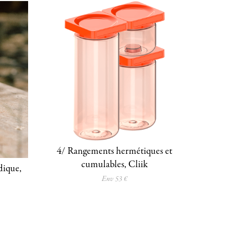
4/ Rangements hermétiques et
cumulables, Cliik
ique,
Env 53 €