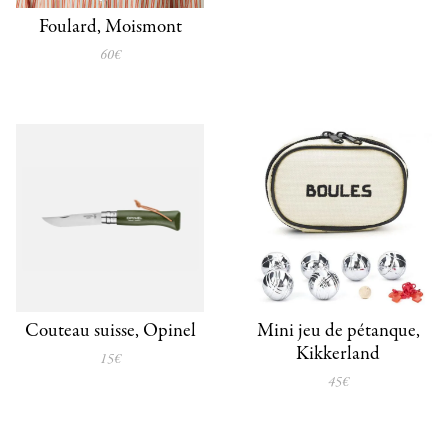
Foulard, Moismont
60€
Couteau suisse, Opinel
Mini jeu de pétanque,
Kikkerland
15€
45€