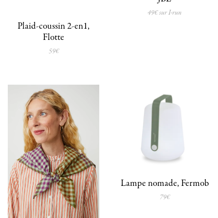
49€ sur I-run
Plaid-coussin 2-en1,
Flotte
59€
Lampe nomade, Fermob
79€