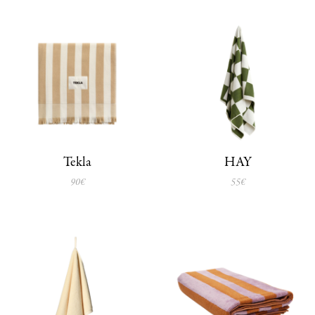
Tekla
HAY
90€
55€