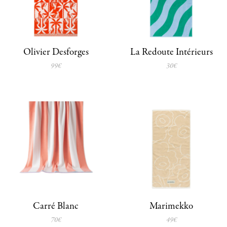
Olivier Desforges
La Redoute Intérieurs
99€
30€
Carré Blanc
Marimekko
70€
49€