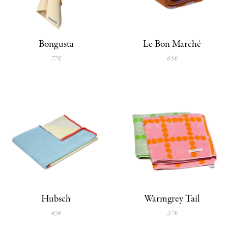
Bongusta
Le Bon Marché
77€
65€
Hubsch
Warmgrey Tail
43€
37€