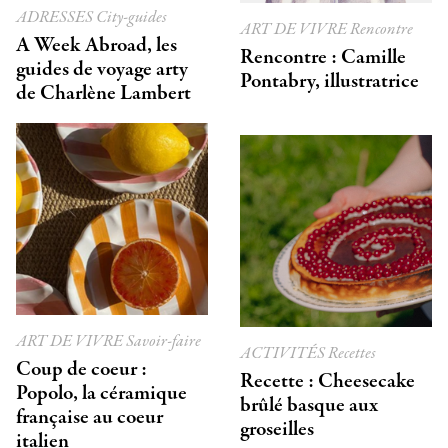
ADRESSES
City-guides
ART DE VIVRE
Rencontre
A Week Abroad, les
Rencontre : Camille
guides de voyage arty
Pontabry, illustratrice
de Charlène Lambert
ART DE VIVRE
Savoir-faire
ACTIVITÉS
Recettes
Coup de coeur :
Recette : Cheesecake
Popolo, la céramique
brûlé basque aux
française au coeur
groseilles
italien