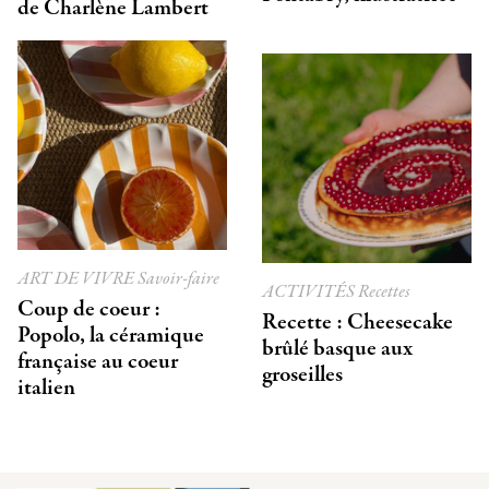
de Charlène Lambert
ART DE VIVRE
Savoir-faire
ACTIVITÉS
Recettes
Coup de coeur :
Recette : Cheesecake
Popolo, la céramique
brûlé basque aux
française au coeur
groseilles
italien