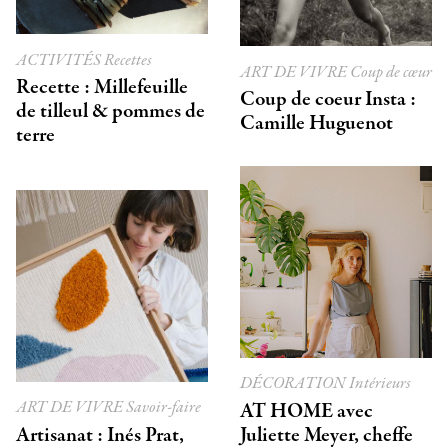
ACTIVITÉS
Recettes
ART DE VIVRE
Coup de cœur
Recette : Millefeuille
Coup de coeur Insta :
de tilleul & pommes de
Camille Huguenot
terre
DÉCORATION
Intérieurs
ART DE VIVRE
Savoir-faire
AT HOME avec
Artisanat : Inés Prat,
Juliette Meyer, cheffe