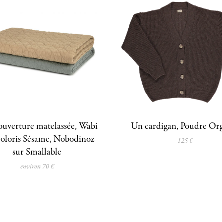
uverture matelassée, Wabi
Un cardigan, Poudre Or
coloris Sésame, Nobodinoz
125 €
sur Smallable
environ 70 €