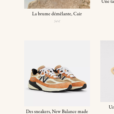
Une ta
La brume démêlante, Cair
54 €
Un
Des sneakers, New Balance made