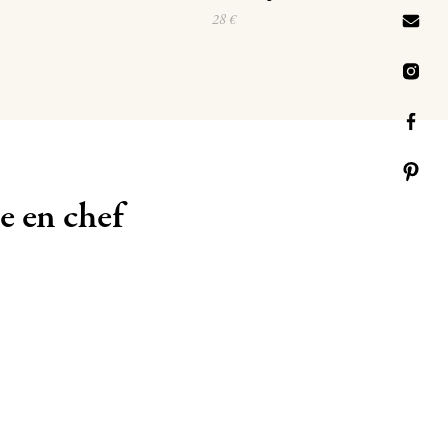
28 €
e en chef