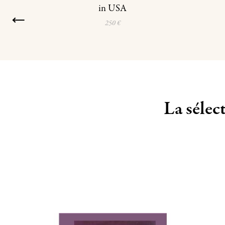
in USA
250 €
La sélec