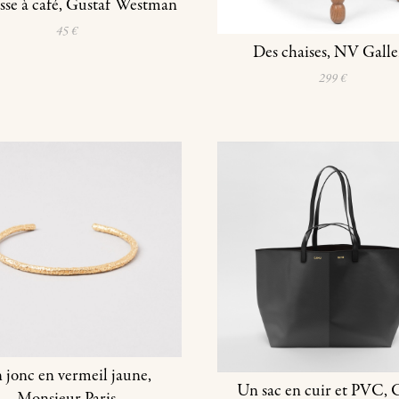
sse à café, Gustaf Westman
45 €
Des chaises, NV Galle
299 €
 jonc en vermeil jaune,
Un sac en cuir et PVC,
Monsieur Paris