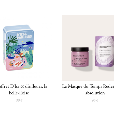
ffret D'Ici & d'ailleurs, la
Le Masque du Temps Redens
belle-iloise
absolution
30 €
66 €