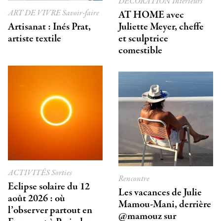
DÉCORATION
Intérieurs
ART DE VIVRE
Savoir-faire
AT HOME avec
Artisanat : Inés Prat,
Juliette Meyer, cheffe
artiste textile
et sculptrice
comestible
ACTIVITÉS
Sorties
Rencontre
Eclipse solaire du 12
Les vacances de Julie
août 2026 : où
Mamou-Mani, derrière
l’observer partout en
@mamouz sur