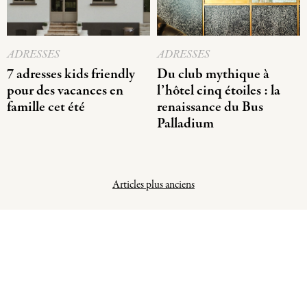
ADRESSES
ADRESSES
7 adresses kids friendly
Du club mythique à
pour des vacances en
l’hôtel cinq étoiles : la
famille cet été
renaissance du Bus
Palladium
Navigation
Articles plus anciens
des
articles