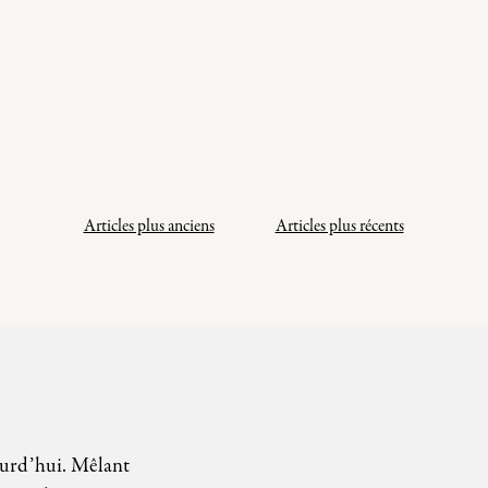
Navigation
Articles plus anciens
Articles plus récents
des
articles
ourd’hui. Mêlant