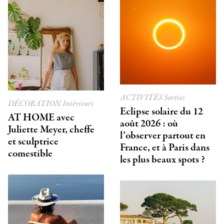
ACTIVITÉS
Sorties
DÉCORATION
Intérieurs
Eclipse solaire du 12
AT HOME avec
août 2026 : où
Juliette Meyer, cheffe
l’observer partout en
et sculptrice
France, et à Paris dans
comestible
les plus beaux spots ?