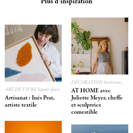
Plus d'inspiration
DÉCORATION
Intérieurs
ART DE VIVRE
Savoir-faire
AT HOME avec
Artisanat : Inés Prat,
Juliette Meyer, cheffe
artiste textile
et sculptrice
comestible