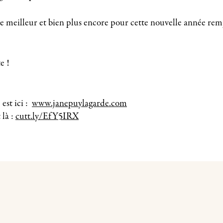
le meilleur et bien plus encore pour cette nouvelle année rem
e !
 est ici :
www.janepuylagarde.com
 là :
cutt.ly/EfY5IRX