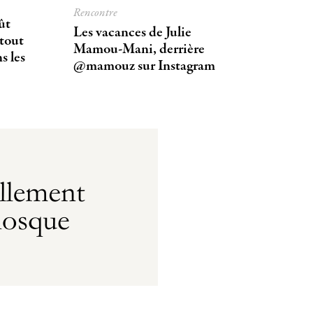
Rencontre
ût
Les vacances de Julie
rtout
Mamou-Mani, derrière
s les
@mamouz sur Instagram