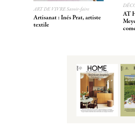
DÉC
ART DE VIVRE
Savoir-faire
AT H
Artisanat : Inés Prat, artiste
Meyer
textile
come