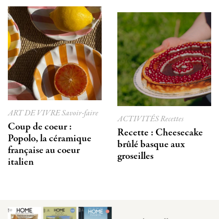
ART DE VIVRE
Savoir-faire
ACTIVITÉS
Recettes
Coup de coeur :
Recette : Cheesecake
Popolo, la céramique
brûlé basque aux
française au coeur
groseilles
italien