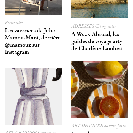
Rencontre
ADRESSES
City-guides
Les vacances de Julie
A Week Abroad, les
Mamou-Mani, derrière
guides de voyage arty
@mamouz sur
de Charlène Lambert
Instagram
ART DE VIVRE
Savoir-faire
ART DE VIVRE
Rencontre