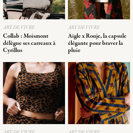
ART DE VIVRE
ART DE VIVRE
Collab : Moismont
Aigle x Rouje, la capsule
délègue ses carreaux à
élégante pour braver la
Cyrillus
pluie
ART DE VIVRE
ART DE VIVRE