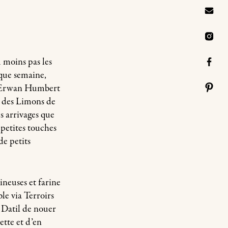
u moins pas les
aque semaine,
t – Erwan Humbert
e des Limons de
es arrivages que
 petites touches
de petits
ineuses et farine
le via Terroirs
̀ Datil de nouer
iette et d’en