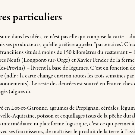
es particuliers
uite dans les idées, ce n’est pas elle qui compose la carte – d
 ses producteurs, qu’elle préfère appeler “partenaires”. Ch
franciliens situés à moins de 150 kilomètres du restauran
Prés Neufs (Longpont-sur-Orge) et Xavier Fender de la ferm
ès-Provins) – livrent la base de légumes. C’est en fonction d
se (ndlr : la carte change environ toutes les trois semaines par
sionnements). Le reste des denrées est sourcé en France chez 
gés (algues du
evé en Lot-et-Garonne, agrumes de Perpignan, céréales, légum
lle-Aquitaine, poisson et coquillages issus de la pêche durab
 intermédiaire ni plateforme logistique, c’est ce qui permet a
vec ses fournisseurs, de maîtriser le produit de la terre à l’ass