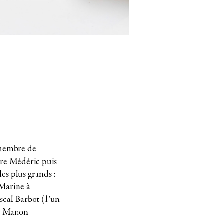
 membre de
̀re Médéric puis
 les plus grands :
Marine à
ascal Barbot (l’un
15, Manon