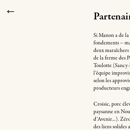
Partenair
Si Manon a de la s
fondements – mais
deux maraîchers 
de la ferme des 
Toulotte (Sancy-l
l’équipe improvi
selon les approvi
producteurs enga
Croisic, porc él
paysanne en Nouve
d’Avenir…). Zéro
des liens solides a