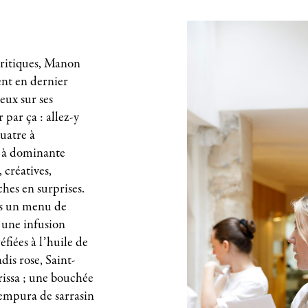
 critiques, Manon
ent en dernier
eux sur ses
par ça : allez-y
quatre à
 à dominante
 créatives,
ches en surprises.
ns un menu de
 une infusion
fiées à l’huile de
dis rose, Saint-
rissa ; une bouchée
empura de sarrasin