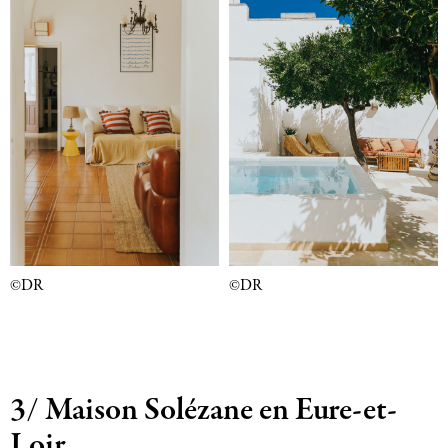
©DR
©DR
3/ Maison Solézane en Eure-et-
Loir