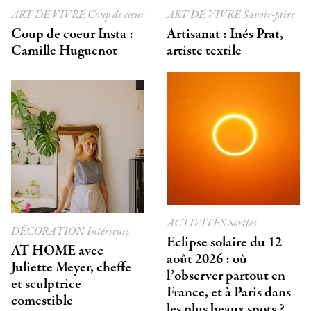
ART DE VIVRE
Coup de cœur
ART DE VIVRE
Savoir-faire
Coup de coeur Insta :
Artisanat : Inés Prat,
Camille Huguenot
artiste textile
ACTIVITÉS
Sorties
DÉCORATION
Intérieurs
Eclipse solaire du 12
AT HOME avec
août 2026 : où
Juliette Meyer, cheffe
l’observer partout en
et sculptrice
France, et à Paris dans
comestible
les plus beaux spots ?