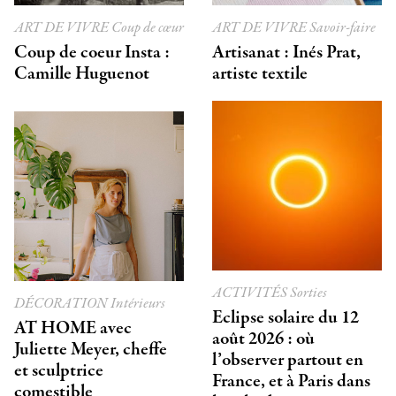
ART DE VIVRE
Coup de cœur
ART DE VIVRE
Savoir-faire
Coup de coeur Insta :
Artisanat : Inés Prat,
Camille Huguenot
artiste textile
ACTIVITÉS
Sorties
DÉCORATION
Intérieurs
Eclipse solaire du 12
AT HOME avec
août 2026 : où
Juliette Meyer, cheffe
l’observer partout en
et sculptrice
France, et à Paris dans
comestible