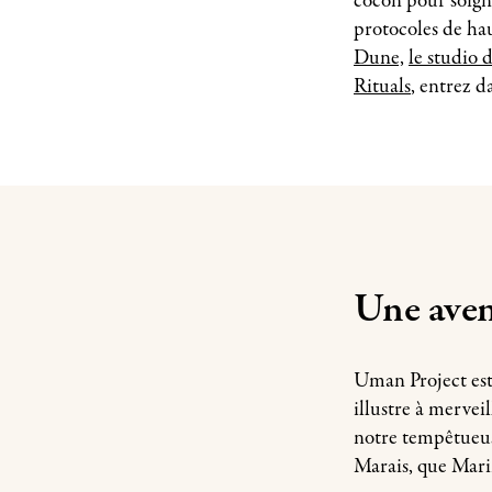
cocon pour soigne
protocoles de ha
Dune,
le studio 
Rituals
, entrez d
Une ave
Uman Project est 
illustre à merveil
notre tempêtueus
Marais, que Mari