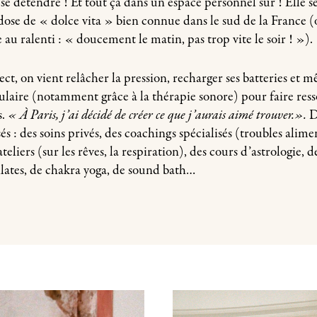
e détendre ! Et tout ça dans un espace personnel sûr !
Elle s
e dose de « dolce vita » bien connue dans le sud de la France (o
e
au ralenti :
« doucement le matin, pas trop vite le soir ! »).
, on vient relâcher la pression, recharger ses batteries et m
ulaire (notamment grâce à la thérapie sonore) pour faire resso
.
« À Paris, j’ai décidé de créer ce que j’aurais aimé trouver.».
D
s : des soins privés, des coachings spécialisés (troubles alimen
eliers (sur les rêves, la respiration), des cours d’astrologie, d
ilates, de chakra yoga, de sound bath…