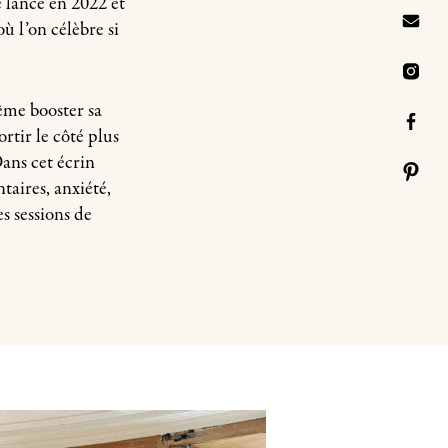
e lance en 2022 et
ù l’on célèbre si
ême booster sa
rtir le côté plus
ans cet écrin
taires, anxiété,
es sessions de