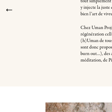
tout simplement s
y injecte la just
bien l’art de
vivr
Chez Uman Project
régénération cell
(h)Uman de tous
sont donc proposé
burn out…), des at
méditation, de P