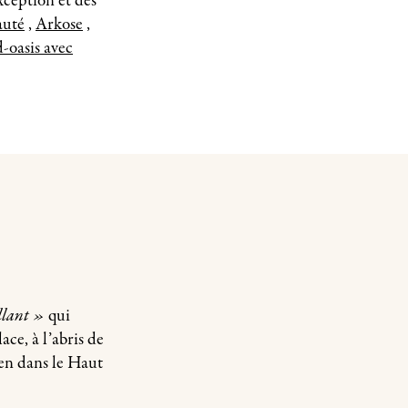
xception et des
auté
,
Arkose
,
-oasis avec
llant »
qui
ace, à l’abris de
en dans le Haut