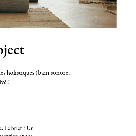
oject
es holistiques (bain sonore,
vé !
. Le brief ? Un