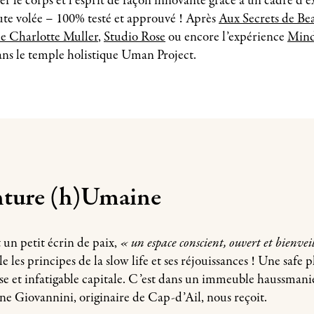
r le corps et l’esprit de façon innovante grâce à un cadre d’e
ute volée – 100% testé et approuvé ! Après
Aux Secrets de Be
de Charlotte Muller
,
Studio Rose
ou encore l’expérience
Mind
ans le temple holistique Uman Project.
nture (h)Umaine
un petit écrin de paix,
« un espace conscient, ouvert et bienvei
le les principes de la slow life et ses réjouissances ! Une safe pl
e et infatigable capitale. C’est dans un immeuble haussmani
ne Giovannini, originaire de Cap-d’Ail, nous reçoit.