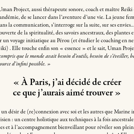
man Project, aussi thérapeute sonore, coach et maître Reiki d
pandémie, de se lancer dans l’aventure d’une vie. La jeune fe
ans la communication, s’interroge sur la suite, sur ses envies…
verte de la spiritualité, des savoirs ancestraux, des plantes et
r un voyage initiatique au Pérou (et étudier le coaching en n
iki) . Elle touche enfin son « essence » et le sait, Uman Projec
 compris que le monde avait besoin d’outils, besoin de s’éveiller, b
ource d’infini possible. »
« À Paris, j’ai décidé de créer
ce que j’aurais aimé trouver »
un désir de (re)connexion avec soi et les autres que
Marine i
isien : un centre holistique aux techniques à la fois ancestral
les
et
à l’accompagnement bienveillant
pour révéler son plein