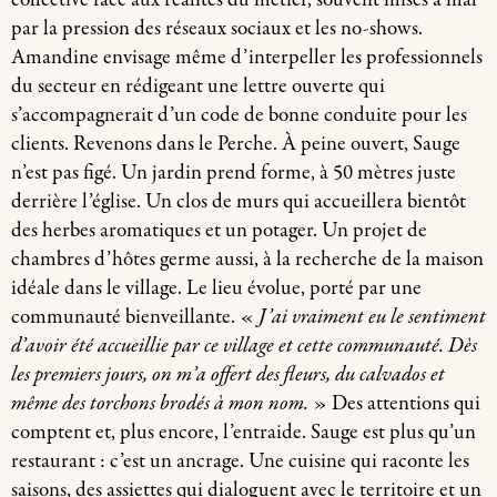
collective face aux réalités du métier, souvent mises à mal
par la pression des réseaux sociaux et les no-shows.
Amandine envisage même d’interpeller les professionnels
du secteur en rédigeant une lettre ouverte qui
s’accompagnerait d’un code de bonne conduite pour les
clients. Revenons dans le Perche. À peine ouvert, Sauge
n’est pas figé. Un jardin prend forme, à 50 mètres juste
derrière l’église. Un clos de murs qui accueillera bientôt
des herbes aromatiques et un potager. Un projet de
chambres d’hôtes germe aussi, à la recherche de la maison
idéale dans le village. Le lieu évolue, porté par une
communauté bienveillante. «
J’ai vraiment eu le sentiment
d’avoir été accueillie par ce village et cette communauté. Dès
les premiers jours, on m’a offert des fleurs, du calvados et
même des torchons brodés à mon nom.
» Des attentions qui
comptent et, plus encore, l’entraide. Sauge est plus qu’un
restaurant : c’est un ancrage. Une cuisine qui raconte les
saisons, des assiettes qui dialoguent avec le territoire et un