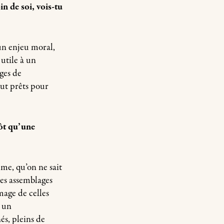
in de soi, vois-tu
 un enjeu moral,
 utile à un
ges de
out prêts pour
ôt qu’une
me, qu’on ne sait
es assemblages
mage de celles
c un
s, pleins de