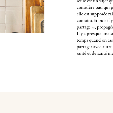
seule est un sujet q
considère pas, qui 
elle est supposée f
conjoint.Et puis il y
partage », propagée
Il y a presque une 
temps quand on ass
partager avec autrui
santé et de santé me