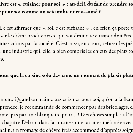
livre est « cuisiner pour soi » : au-delà du fait de prendre so
er pour soi comme un acte militant et assumé ?
 c’est affirmer que « soi, c’est suffisant » ; en effet, ça porte
user le diktat productiviste qui voudrait que cuisiner doit être
es admis par la société. C’est aussi, en creux, refuser les piè
, une industrie qui, elle, a bien compris les enjeux des plats t
ne.
ur que la cuisine solo devienne un moment de plaisir plut
ement. Quand on n’aime pas cuisiner pour soi, qu’on a la flem
prendre, je recommande de commencer par des bricolages, d
ime, pas par une blanquette pour 1 ! Des choses simples à l’i
 chapitre Debout dans la cuisine : une tartine améliorée ave
alin, un fromage de chèvre frais accommodé d’apprêts soigné