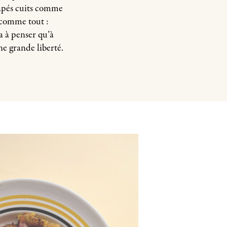
râpés cuits comme
t comme tout :
a à penser qu’à
ne grande liberté.