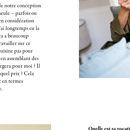
 de notre conception
 seule – parfois ou
 en considération
j’ai longtemps eu la
 ça a beaucoup
availler sur ce
 cuisine pas pour
e en assemblant des
argera pour moi ? Il
 quel prix ? Cela
nt en termes
e.
Quelle est sa vocati